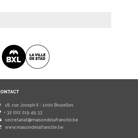
CONTACT
18, rue Joseph II - 1000 Bruxelles
+ 32 (0)2 219 49 33
secretariat@maisondelafrancite.be
www.maisondelafrancite.be