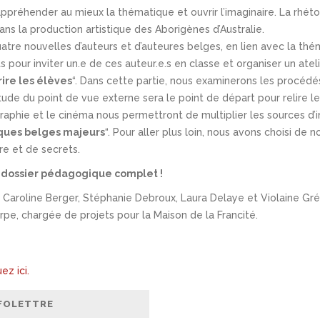
 appréhender au mieux la thématique et ouvrir l’imaginaire. La rhé
dans la production artistique des Aborigènes d’Australie.
quatre nouvelles d’auteurs et d’auteures belges, en lien avec la t
our inviter un.e de ces auteur.e.s en classe et organiser un atelie
rire les élèves
“. Dans cette partie, nous examinerons les procédés 
L’étude du point de vue externe sera le point de départ pour relire l
raphie et le cinéma nous permettront de multiplier les sources d’i
iques belges majeurs
“. Pour aller plus loin, nous avons choisi de
re et de secrets.
 dossier pédagogique complet !
Caroline Berger, Stéphanie Debroux, Laura Delaye et Violaine Gré
pe, chargée de projets pour la Maison de la Francité.
ez ici.