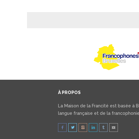
À PROPOS
La Maison de la Francité est basée à Br
langue française et de la francophonie