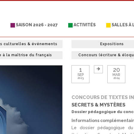
SAISON 2026 - 2027
ACTIVITÉS
SALLES À
es culturelles & événements
Expositions
e à la maîtrise du français
Concours (écriture & éloq
1
20
SEP
MAR
2023
2024
CONCOURS DE TEXTES I
SECRETS & MYSTÈRES
Dossier pédagogique du conco
Informations complémentai
Le dossier pédagogique du