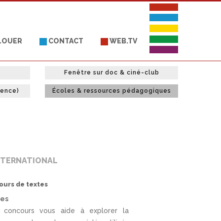
 LOUER
CONTACT
WEB.TV
Fenêtre sur doc & ciné-club
uence)
Écoles & ressources pédagogiques
NTERNATIONAL
urs de textes
res
 concours vous aide à explorer la