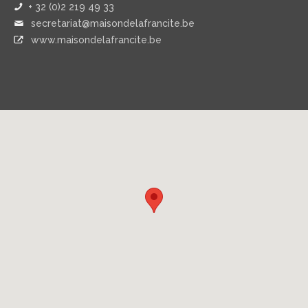
+ 32 (0)2 219 49 33
secretariat@maisondelafrancite.be
www.maisondelafrancite.be