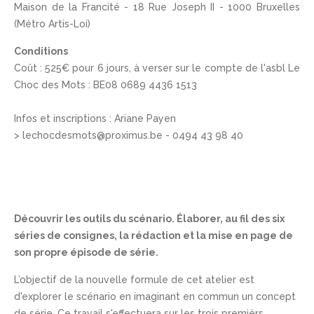
Maison de la Francité - 18 Rue Joseph II - 1000 Bruxelles
(Métro Artis-Loi)
Conditions
Coût : 525€ pour 6 jours, à verser sur le compte de l'asbl Le
Choc des Mots : BE08 0689 4436 1513
Infos et inscriptions : Ariane Payen
> lechocdesmots@proximus.be - 0494 43 98 40
Découvrir les outils du scénario. Élaborer, au fil des six
séries de consignes, la rédaction et la mise en page de
son propre épisode de série.
L’objectif de la nouvelle formule de cet atelier est
d'explorer le scénario en imaginant en commun un concept
de série. Ce travail s'effectuera sur les trois premièrs